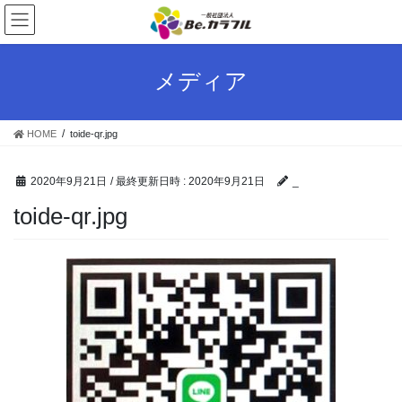
コ
ナ
ン
ビ
テ
ゲ
ン
ー
メディア
ツ
シ
へ
ョ
ス
ン
HOME
toide-qr.jpg
キ
に
ッ
移
プ
動
2020年9月21日
/ 最終更新日時 :
2020年9月21日
_
toide-qr.jpg