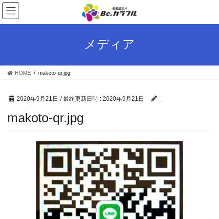
コ
ナ
ン
ビ
テ
ゲ
ン
ー
メディア
ツ
シ
へ
ョ
ス
ン
HOME
makoto-qr.jpg
キ
に
ッ
移
プ
動
2020年9月21日
/ 最終更新日時 :
2020年9月21日
_
makoto-qr.jpg