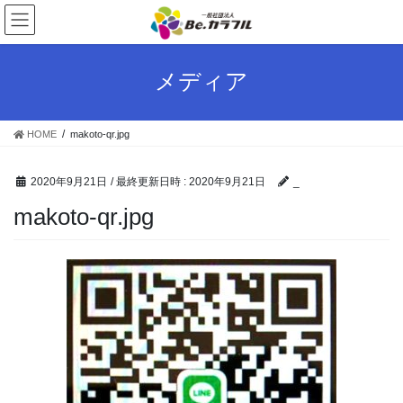
コ
ナ
ン
ビ
テ
ゲ
ン
ー
メディア
ツ
シ
へ
ョ
ス
ン
HOME
makoto-qr.jpg
キ
に
ッ
移
プ
動
2020年9月21日
/ 最終更新日時 :
2020年9月21日
_
makoto-qr.jpg