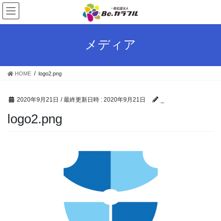
コ
ナ
ン
ビ
テ
ゲ
ン
ー
メディア
ツ
シ
へ
ョ
ス
ン
HOME
logo2.png
キ
に
ッ
移
プ
動
2020年9月21日
/ 最終更新日時 :
2020年9月21日
_
logo2.png