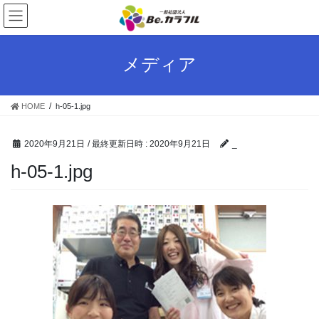
コ
ナ
ン
ビ
テ
ゲ
ン
ー
メディア
ツ
シ
へ
ョ
ス
ン
HOME
h-05-1.jpg
キ
に
ッ
移
プ
動
2020年9月21日
/ 最終更新日時 :
2020年9月21日
_
h-05-1.jpg