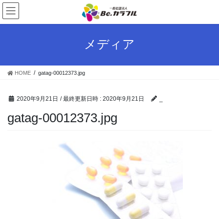
コ
ナ
ン
ビ
テ
ゲ
ン
ー
メディア
ツ
シ
へ
ョ
ス
ン
HOME
gatag-00012373.jpg
キ
に
ッ
移
プ
動
2020年9月21日
/ 最終更新日時 :
2020年9月21日
_
gatag-00012373.jpg