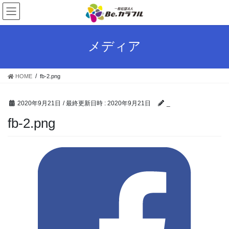
コ
ナ
ン
ビ
テ
ゲ
ン
ー
メディア
ツ
シ
へ
ョ
ス
ン
HOME
fb-2.png
キ
に
ッ
移
プ
動
2020年9月21日
/ 最終更新日時 :
2020年9月21日
_
fb-2.png