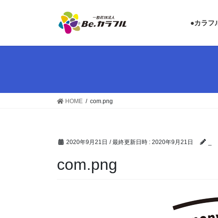
コ
ナ
ン
ビ
●カラフ
テ
ゲ
ン
ー
ツ
シ
へ
ョ
ス
ン
キ
に
ッ
移
HOME
com.png
プ
動
2020年9月21日
/ 最終更新日時 :
2020年9月21日
_
com.png