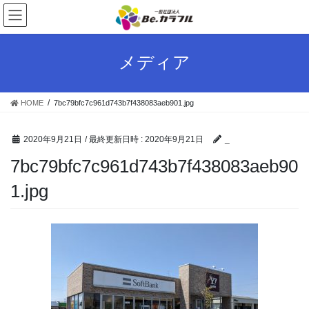
コ
ナ
ン
ビ
テ
ゲ
ン
ー
メディア
ツ
シ
へ
ョ
ス
ン
HOME
7bc79bfc7c961d743b7f438083aeb901.jpg
キ
に
ッ
移
プ
動
2020年9月21日
/ 最終更新日時 :
2020年9月21日
_
7bc79bfc7c961d743b7f438083aeb90
1.jpg