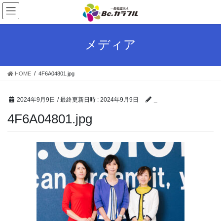
コ
ナ
ン
ビ
テ
ゲ
ン
ー
メディア
ツ
シ
へ
ョ
ス
ン
HOME
4F6A04801.jpg
キ
に
ッ
移
プ
動
2024年9月9日
/ 最終更新日時 :
2024年9月9日
_
4F6A04801.jpg