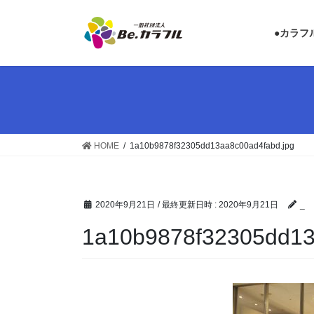
コ
ナ
ン
ビ
●カラフ
テ
ゲ
ン
ー
ツ
シ
へ
ョ
ス
ン
キ
に
ッ
移
HOME
1a10b9878f32305dd13aa8c00ad4fabd.jpg
プ
動
2020年9月21日
/ 最終更新日時 :
2020年9月21日
_
1a10b9878f32305dd13